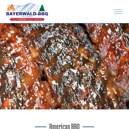
Rezepte
Spenden
Bilder
American BBQ