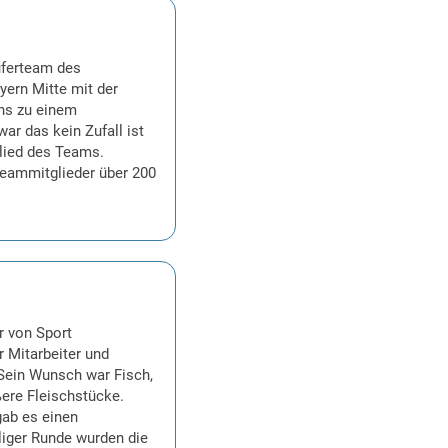
üferteam des
ern Mitte mit der
uns zu einem
ar das kein Zufall ist
lied des Teams.
eammitglieder über 200
r von Sport
r Mitarbeiter und
 Sein Wunsch war Fisch,
ßere Fleischstücke.
gab es einen
liger Runde wurden die