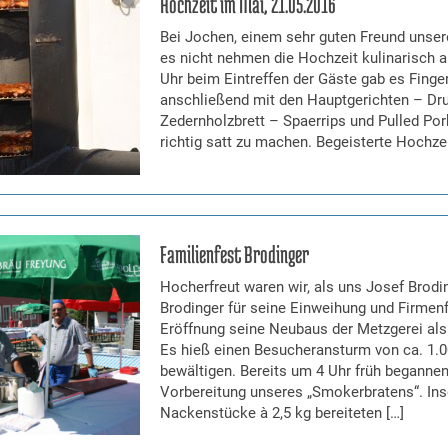
Hochzeit im Mai, 21.05.2016
Bei Jochen, einem sehr guten Freund unserer
es nicht nehmen die Hochzeit kulinarisch 
Uhr beim Eintreffen der Gäste gab es Finge
anschließend mit den Hauptgerichten – D
Zedernholzbrett – Spaerrips und Pulled Po
richtig satt zu machen. Begeisterte Hochze
Familienfest Brodinger
Hocherfreut waren wir, als uns Josef Brodi
Brodinger für seine Einweihung und Firmenf
Eröffnung seine Neubaus der Metzgerei als 
Es hieß einen Besucheransturm von ca. 1.
bewältigen. Bereits um 4 Uhr früh begannen
Vorbereitung unseres „Smokerbratens“. In
Nackenstücke à 2,5 kg bereiteten […]