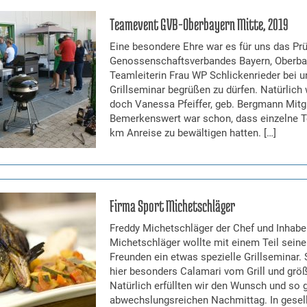
Teamevent GVB-Oberbayern Mitte, 2019
Eine besondere Ehre war es für uns das Pr
Genossenschaftsverbandes Bayern, Oberbay
Teamleiterin Frau WP Schlickenrieder bei 
Grillseminar begrüßen zu dürfen. Natürlich w
doch Vanessa Pfeiffer, geb. Bergmann Mitg
Bemerkenswert war schon, dass einzelne T
km Anreise zu bewältigen hatten. […]
Firma Sport Michetschläger
Freddy Michetschläger der Chef und Inhabe
Michetschläger wollte mit einem Teil seine
Freunden ein etwas spezielle Grillseminar.
hier besonders Calamari vom Grill und grö
Natürlich erfüllten wir den Wunsch und so 
abwechslungsreichen Nachmittag. In gesel