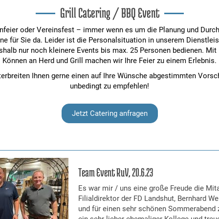
Grill Catering / BBQ Event
enfeier oder Vereinsfest – immer wenn es um die Planung und Durchf
rne für Sie da. Leider ist die Personalsituation in unserem Dienstlei
shalb nur noch kleinere Events bis max. 25 Personen bedienen. Mit
Können an Herd und Grill machen wir Ihre Feier zu einem Erlebnis.
terbreiten Ihnen gerne einen auf Ihre Wünsche abgestimmten Vorsch
unbedingt zu empfehlen!
Jetzt Catering anfragen
Team Event RuV, 20.6.23
Es war mir / uns eine große Freude die Mit
Filialdirektor der FD Landshut, Bernhard We
und für einen sehr schönen Sommerabend z
ein sehr lieber ehemaliger Kollege und tre