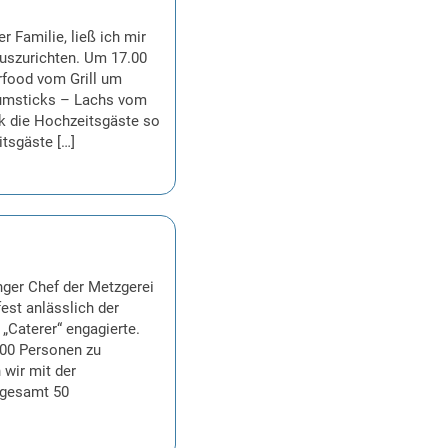
 Familie, ließ ich mir
auszurichten. Um 17.00
rfood vom Grill um
rumsticks – Lachs vom
rk die Hochzeitsgäste so
itsgäste […]
nger Chef der Metzgerei
est anlässlich der
„Caterer“ engagierte.
000 Personen zu
 wir mit der
sgesamt 50