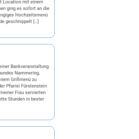
it Location mit einem
en ging es sofort an die
 gängiges Hochzeitsmenü
de geschnippelt […]
einer Bankveranstaltung
nbundes Nammering,
einem Grillmenü zu
er Pfarrei Fürstenstein
einer Frau servierten
tte Stunden in bester