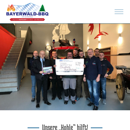
Rezepte
Spenden
Bilder
Unsere „Kohle“ hilft!