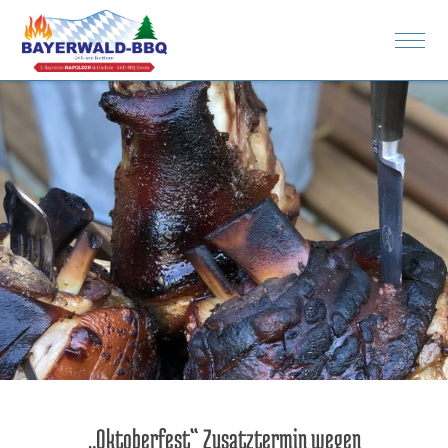
Rezepte
Spenden
Bilder
„Oktoberfest“ Zusatztermin wegen