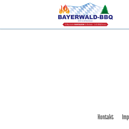
bayerwaldbbq
Kontakt
Im