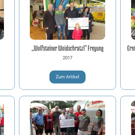
„Wolfsteiner Woidschratzl“ Freyung
Ern
2017
Zum Artikel