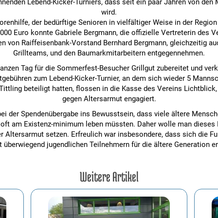
enden Lebend-Kicker-Turniers, dass seit ein paar Jahren von den M
wird.
orenhilfe, der bedürftige Senioren in vielfältiger Weise in der Region
00 Euro konnte Gabriele Bergmann, die offizielle Vertreterin des Ve
n von Raiffeisenbank-Vorstand Bernhard Bergmann, gleichzeitig au
Grillteams, und den Baumarkmitarbeitern entgegennehmen.
nzen Tag für die Sommerfest-Besucher Grillgut zubereitet und ver
rtgebühren zum Lebend-Kicker-Turnier, an dem sich wieder 5 Manns
ttling beteiligt hatten, flossen in die Kasse des Vereins Lichtblick,
gegen Altersarmut engagiert.
ei der Spendenübergabe ins Bewusstsein, dass viele ältere Menschen
er oft am Existenz-minimum leben müssten. Daher wolle man dieses
 Altersarmut setzen. Erfreulich war insbesondere, dass sich die F
 überwiegend jugendlichen Teilnehmern für die ältere Generation e
Weitere Artikel