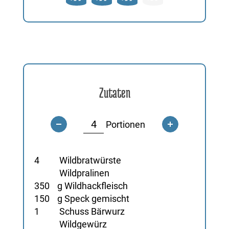
Zutaten
Portionen
4
Wildbratwürste
Wildpralinen
350
g Wildhackfleisch
150
g Speck gemischt
1
Schuss Bärwurz
Wildgewürz