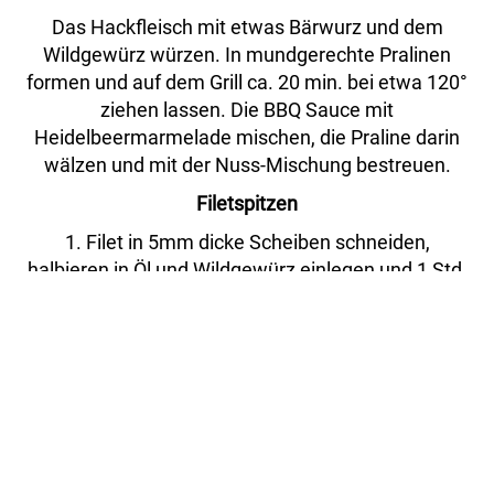
Das Hackfleisch mit etwas Bärwurz und dem
Wildgewürz würzen. In mundgerechte Pralinen
formen und auf dem Grill ca. 20 min. bei etwa 120°
ziehen lassen. Die BBQ Sauce mit
Heidelbeermarmelade mischen, die Praline darin
wälzen und mit der Nuss-Mischung bestreuen.
Filetspitzen
1. Filet in 5mm dicke Scheiben schneiden,
halbieren in Öl und Wildgewürz einlegen und 1 Std.
ziehen lassen
2. Anschließend in Butterschmalz oder Öl kräftig
anbraten, ggf. noch etwas salzen und pfeffern. Mit
Wildpreiselbeer-Sauce einem Kartoffeltaler und
Chili Blaukraut auf dem Löffel anrichten.